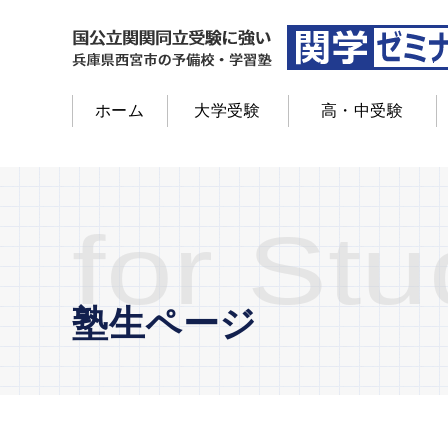
ホーム
大学受験
高・中受験
for St
塾生ページ