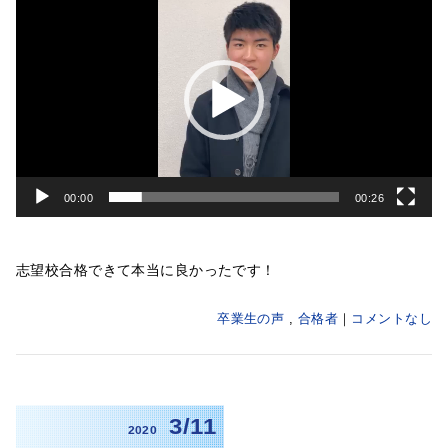
画
プ
レ
ー
ヤ
ー
00:00
00:26
志望校合格できて本当に良かったです！
卒業生の声
,
合格者
コメントなし
3/11
2020